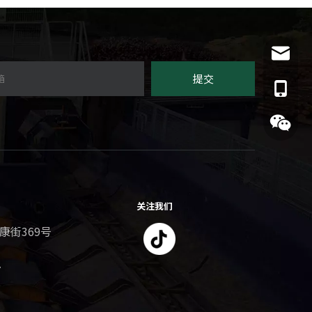
info@ys
提交
155128
关注我们
康街369号
​