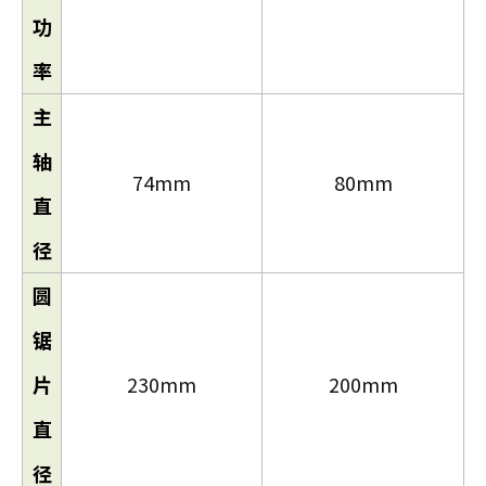
功
率
主
轴
74mm
80mm
直
径
圆
锯
片
230mm
200mm
直
径